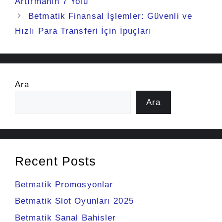
Artırmanın 7 Yolu
Betmatik Finansal İşlemler: Güvenli ve
Hızlı Para Transferi İçin İpuçları
Ara
Ara
Recent Posts
Betmatik Promosyonlar
Betmatik Slot Oyunları 2025
Betmatik Sanal Bahisler