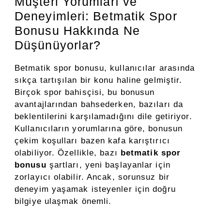
Müşteri Yorumları ve
Deneyimleri: Betmatik Spor
Bonusu Hakkında Ne
Düşünüyorlar?
Betmatik spor bonusu, kullanıcılar arasında
sıkça tartışılan bir konu haline gelmiştir.
Birçok spor bahisçisi, bu bonusun
avantajlarından bahsederken, bazıları da
beklentilerini karşılamadığını dile getiriyor.
Kullanıcıların yorumlarına göre, bonusun
çekim koşulları bazen kafa karıştırıcı
olabiliyor. Özellikle, bazı
betmatik spor
bonusu
şartları, yeni başlayanlar için
zorlayıcı olabilir. Ancak, sorunsuz bir
deneyim yaşamak isteyenler için doğru
bilgiye ulaşmak önemli.