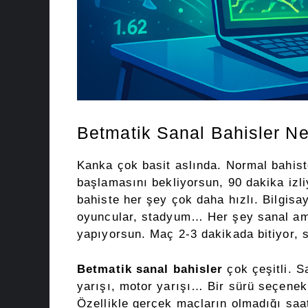
Betmatik Sanal Bahisler Ne
Kanka çok basit aslında. Normal bahis
başlamasını bekliyorsun, 90 dakika izl
bahiste her şey çok daha hızlı. Bilgisa
oyuncular, stadyum… Her şey sanal am
yapıyorsun. Maç 2-3 dakikada bitiyor,
Betmatik sanal bahisler
çok çeşitli. S
yarışı, motor yarışı… Bir sürü seçenek 
Özellikle gerçek maçların olmadığı saat