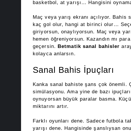
basketbol, at yarışı… Hangisini oynama
Maç veya yarış ekranı açılıyor. Bahis 
kaç gol olur, hangi at birinci olur… Seç
giriyorsun, onaylıyorsun. Maç veya yarı
hemen öğreniyorsun. Kazandın mı para 
geçersin.
Betmatik sanal bahisler
aray
kolayca anlarsın.
Sanal Bahis İpuçları
Kanka sanal bahiste şans çok önemli. Ç
simülasyonu. Ama yine de bazı ipuçları 
oynuyorsan büyük paralar basma. Küçük
miktarını artır.
Farklı oyunları dene. Sadece futbola ta
yarışı dene. Hangisinde şanslıysan onu 