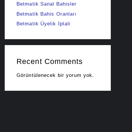
Betmatik Sanal Bahisler
Betmatik Bahis Oranları
Betmatik Üyelik İptali
Recent Comments
Görüntülenecek bir yorum yok.