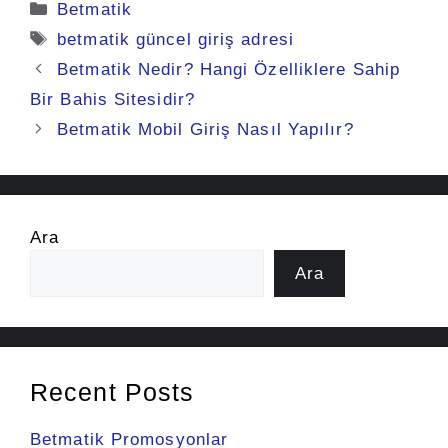
Kategoriler
Betmatik
Etiketler
betmatik güncel giriş adresi
Betmatik Nedir? Hangi Özelliklere Sahip
Bir Bahis Sitesidir?
Betmatik Mobil Giriş Nasıl Yapılır?
Ara
Ara
Recent Posts
Betmatik Promosyonlar