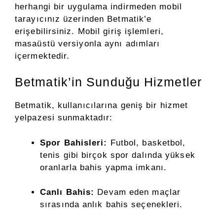
herhangi bir uygulama indirmeden mobil
tarayıcınız üzerinden Betmatik’e
erişebilirsiniz.
Mobil giriş işlemleri,
masaüstü versiyonla aynı adımları
içermektedir.
Betmatik’in Sunduğu Hizmetler
Betmatik, kullanıcılarına geniş bir hizmet
yelpazesi sunmaktadır:
Spor Bahisleri:
Futbol, basketbol,
tenis gibi birçok spor dalında yüksek
oranlarla bahis yapma imkanı.
Canlı Bahis:
Devam eden maçlar
sırasında anlık bahis seçenekleri.